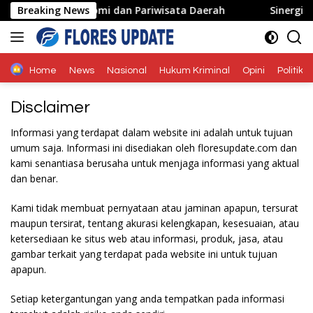
Langsung
Jadi Penggerak Ekonomi dan Pariwisata Daerah
Breaking News
Sinergi L
ke
konten
Home
News
Nasional
Hukum Kriminal
Opini
Politik
Disclaimer
Informasi yang terdapat dalam website ini adalah untuk tujuan
umum saja. Informasi ini disediakan oleh floresupdate.com dan
kami senantiasa berusaha untuk menjaga informasi yang aktual
dan benar.
Kami tidak membuat pernyataan atau jaminan apapun, tersurat
maupun tersirat, tentang akurasi kelengkapan, kesesuaian, atau
ketersediaan ke situs web atau informasi, produk, jasa, atau
gambar terkait yang terdapat pada website ini untuk tujuan
apapun.
Setiap ketergantungan yang anda tempatkan pada informasi