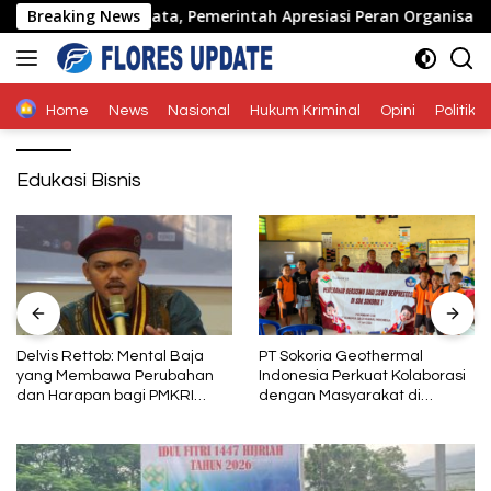
Langsung
de di Naimata, Pemerintah Apresiasi Peran Organisasi Kemas
Breaking News
ke
konten
Home
News
Nasional
Hukum Kriminal
Opini
Politik
Edukasi Bisnis
Delvis Rettob: Mental Baja
PT Sokoria Geothermal
yang Membawa Perubahan
Indonesia Perkuat Kolaborasi
dan Harapan bagi PMKRI
dengan Masyarakat di
Periode 2026–2028
Semester 1 2026