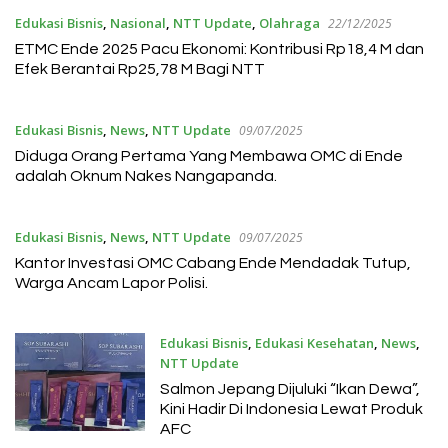
Edukasi Bisnis
,
Nasional
,
NTT Update
,
Olahraga
22/12/2025
ETMC Ende 2025 Pacu Ekonomi: Kontribusi Rp18,4 M dan
Efek Berantai Rp25,78 M Bagi NTT
Edukasi Bisnis
,
News
,
NTT Update
09/07/2025
Diduga Orang Pertama Yang Membawa OMC di Ende
adalah Oknum Nakes Nangapanda.
Edukasi Bisnis
,
News
,
NTT Update
09/07/2025
Kantor Investasi OMC Cabang Ende Mendadak Tutup,
Warga Ancam Lapor Polisi.
Edukasi Bisnis
,
Edukasi Kesehatan
,
News
,
NTT Update
12/06/2025
Salmon Jepang Dijuluki “Ikan Dewa”,
Kini Hadir Di Indonesia Lewat Produk
AFC