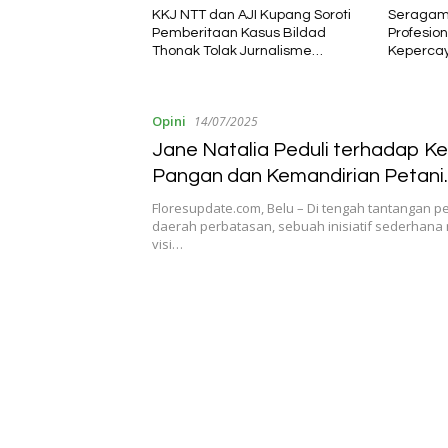
AJI Kupang Soroti
Seragam KRQA Jadi Simbol
Jangan S
 Kasus Bildad
Profesionalisme, Integritas, dan
Mencari 
 Jurnalisme
Kepercayaan dalam Layanan
Wakilnya
dan Penghakiman
Sertifikasi
Opini
14/07/2025
Jane Natalia Peduli terhadap K
Pangan dan Kemandirian Petani
Perbatasan.
Floresupdate.com, Belu – Di tengah tantangan
daerah perbatasan, sebuah inisiatif sederhan
visi…