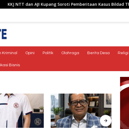
NTT dan AJI Kupang Soroti Pemberitaan Kasus Bildad Thonak T
 Kriminal
Opini
Politik
Olahraga
Berita Desa
Religi
kasi Bisnis