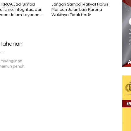
ampai Rakyat Harus
Penguatan Kapasitas Karang
Bupat
Jalan Lain Karena
Taruna, Dosen Unwira Gelar
Peng
 Tidak Hadir
Pengabdian kepada
Pariw
Masyarakat di Desa Mbotulaka
etahanan
 pembangunan
a namun penuh