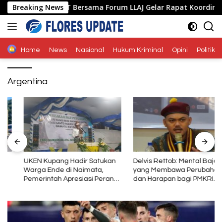
Langsung
 Ende Polda NTT Bersama Forum LLAJ Gelar Rapat Koordinasi Te
Breaking News
ke
konten
Home
News
Nasional
Hukum Kriminal
Opini
Politik
Argentina
UKEN Kupang Hadir Satukan
Delvis Rettob: Mental Baja
Warga Ende di Naimata,
yang Membawa Perubahan
Pemerintah Apresiasi Peran
dan Harapan bagi PMKRI
Organisasi Kemasyarakatan
Periode 2026–2028