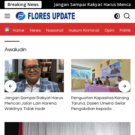
Langsung
ertifikasi
Breaking News
Jangan Sampai Rakyat Harus Mencari Jalan L
ke
konten
Home
News
Nasional
Hukum Kriminal
Opini
Politik
Awaludin
Jangan Sampai Rakyat Harus
Penguatan Kapasitas Karang
Mencari Jalan Lain Karena
Taruna, Dosen Unwira Gelar
Wakilnya Tidak Hadir
Pengabdian kepada
Masyarakat di Desa
Mbotulaka