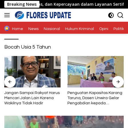
Langsung
me, Integritas, dan Kepercayaan dalam Layanan Sertifikasi
Breaking News
ke
konten
Home
News
Nasional
Hukum Kriminal
Opini
Politik
Bocah Usia 5 Tahun
Jangan Sampai Rakyat Harus
Penguatan Kapasitas Karang
Mencari Jalan Lain Karena
Taruna, Dosen Unwira Gelar
Wakilnya Tidak Hadir
Pengabdian kepada
Masyarakat di Desa
Mbotulaka