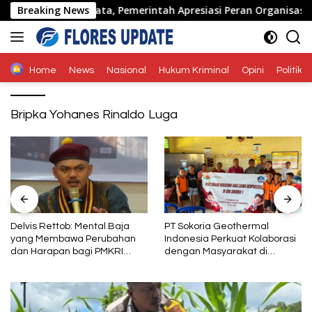
Langsung
nde di Naimata, Pemerintah Apresiasi Peran Organisasi Kema
Breaking News
ke
konten
Home
News
Nasional
Hukum Kriminal
Opini
Politik
Bripka Yohanes Rinaldo Luga
Delvis Rettob: Mental Baja
PT Sokoria Geothermal
yang Membawa Perubahan
Indonesia Perkuat Kolaborasi
dan Harapan bagi PMKRI
dengan Masyarakat di
Periode 2026–2028
Semester 1 2026