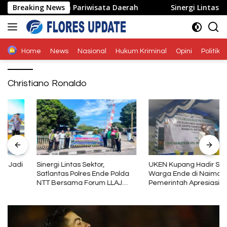
Langsung
k Ekonomi dan Pariwisata Daerah
Breaking News
Sinergi Lintas Sektor,
ke
konten
Home
News
Nasional
Hukum Kriminal
Opini
Politik
Christiano Ronaldo
Sinergi Lintas Sektor,
UKEN Kupang Hadir Satukan
Satlantas Polres Ende Polda
Warga Ende di Naimata,
NTT Bersama Forum LLAJ
Pemerintah Apresiasi Peran
Gelar Rapat Koordinasi Tekan
Organisasi Kemasyarakatan
Angka Kecelakaan