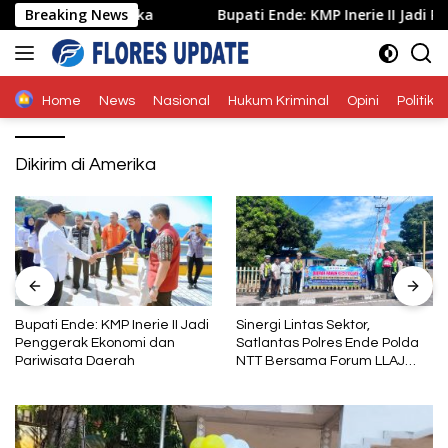
Langsung
Desa Mbotulaka
Breaking News
Bupati Ende: KMP Inerie II Jadi Pengg
ke
konten
Home
News
Nasional
Hukum Kriminal
Opini
Politik
Dikirim di Amerika
Bupati Ende: KMP Inerie II Jadi
Sinergi Lintas Sektor,
Penggerak Ekonomi dan
Satlantas Polres Ende Polda
Pariwisata Daerah
NTT Bersama Forum LLAJ
Gelar Rapat Koordinasi Tekan
Angka Kecelakaan