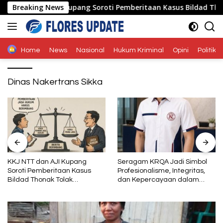
Langsung
NTT dan AJI Kupang Soroti Pemberitaan Kasus Bildad Thonak T
Breaking News
ke
konten
Home
News
Nasional
Hukum Kriminal
Opini
Politik
Dinas Nakertrans Sikka
KKJ NTT dan AJI Kupang
Seragam KRQA Jadi Simbol
Soroti Pemberitaan Kasus
Profesionalisme, Integritas,
Bildad Thonak Tolak
dan Kepercayaan dalam
Jurnalisme Tendensius dan
Layanan Sertifikasi
Penghakiman