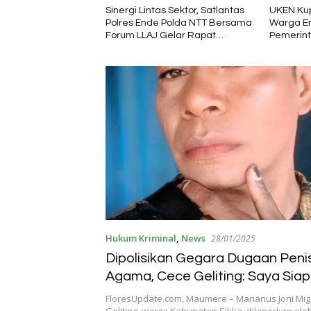
s Sektor, Satlantas
UKEN Kupang Hadir Satukan
Delvis Re
 Polda NTT Bersama
Warga Ende di Naimata,
Membawa
Gelar Rapat
Pemerintah Apresiasi Peran
Harapan 
Tekan Angka
Organisasi Kemasyarakatan
2026–20
Hukum Kriminal
,
News
28/01/2025
Dipolisikan Gegara Dugaan Peni
Agama, Cece Geliting: Saya Siap
Panggilan Polisi
FloresUpdate.com, Maumere – Marianus Joni Mig