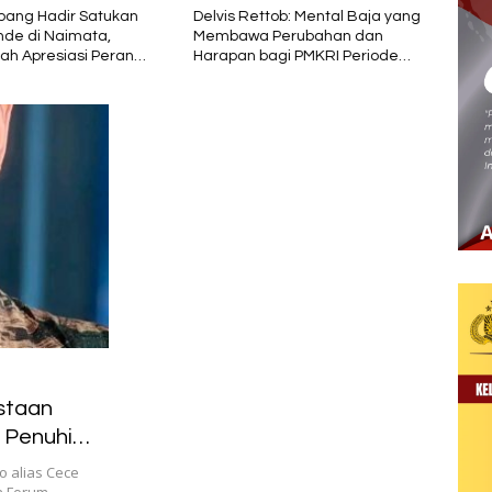
ttob: Mental Baja yang
PT Sokoria Geothermal
Jokow
 Perubahan dan
Indonesia Perkuat Kolaborasi
Pemb
bagi PMKRI Periode
dengan Masyarakat di
Nusa
28
Semester 1 2026
staan
 Penuhi
o alias Cece