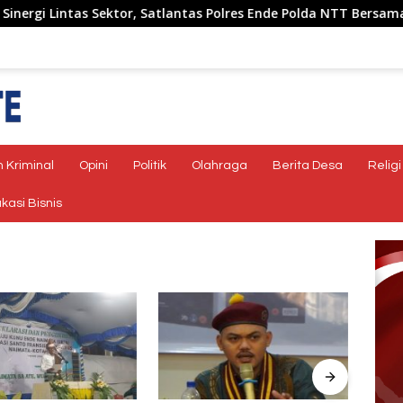
intas Sektor, Satlantas Polres Ende Polda NTT Bersama Forum L
 Kriminal
Opini
Politik
Olahraga
Berita Desa
Religi
kasi Bisnis