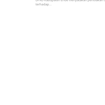
DPRD Kabupaten Ende menyatakan penolakan 
terhadap…