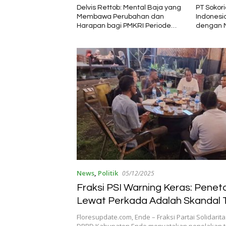
 Hadir Satukan
Delvis Rettob: Mental Baja yang
PT Sokor
di Naimata,
Membawa Perubahan dan
Indonesi
Apresiasi Peran
Harapan bagi PMKRI Periode
dengan M
Kemasyarakatan
2026–2028
Semester
News
,
Politik
05/12/2025
Fraksi PSI Warning Keras: Pene
Lewat Perkada Adalah Skandal 
Kelola!
Floresupdate.com, Ende – Fraksi Partai Solidarita