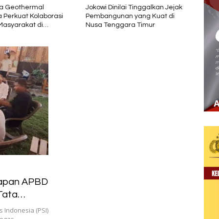
ia Geothermal
Jokowi Dinilai Tinggalkan Jejak
Megi 
a Perkuat Kolaborasi
Pembangunan yang Kuat di
Tangg
asyarakat di
Nusa Tenggara Timur
Sigas
 1 2026
tapan APBD
Tata
s Indonesia (PSI)