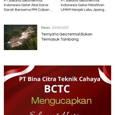
PT Sokoria Geothermal
PT Sokoria Geothermal
Indonesia Gelar Aksi Donor
Indonesia Gelar Pelatihan
Darah Bersama PMI Cabang
UMKM Keripik Labu Jipang
Ende
dan Labu Kuning di Uniflor
dan Desa Sokoria
News
20/06/2025
Ternyata Geotermal Bukan
Termasuk Tambang