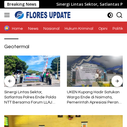
Langsung
sata Daerah
Breaking News
Sinergi Lintas Sektor, Satlantas Polres E
ke
konten
Home
News
Nasional
Hukum Kriminal
Opini
Politik
Geotermal
Sinergi Lintas Sektor,
UKEN Kupang Hadir Satukan
Satlantas Polres Ende Polda
Warga Ende di Naimata,
NTT Bersama Forum LLAJ
Pemerintah Apresiasi Peran
Gelar Rapat Koordinasi Tekan
Organisasi Kemasyarakatan
Angka Kecelakaan