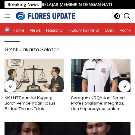
Langsung
I YANG SUDAH BELAJAR MEMIMPIN DENGAN HATI
Breaking News
KKJ NT
ke
konten
Home
News
Nasional
Hukum Kriminal
Opini
Politik
GMNI Jakarta Selatan
KKJ NTT dan AJI Kupang
Seragam KRQA Jadi Simbol
Soroti Pemberitaan Kasus
Profesionalisme, Integritas,
Bildad Thonak Tolak
dan Kepercayaan dalam
Jurnalisme Tendensius dan
Layanan Sertifikasi
Penghakiman