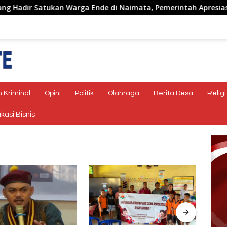
Satukan Warga Ende di Naimata, Pemerintah Apresiasi Peran 
 Kriminal
Opini
Politik
Olahraga
Berita Desa
Religi
kasi Bisnis