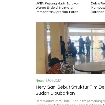
upang Hadir Satukan
Delvis Rettob: Mental Baja yang
PT 
Ende di Naimata,
Membawa Perubahan dan
Ind
ntah Apresiasi Peran
Harapan bagi PMKRI Periode
den
sasi Kemasyarakatan
2026–2028
Sem
News
15/04/2025
Hery Gani Sebut Struktur Tim D
Sudah Dibubarkan
Floresuodate.com, Ende – Ketua tim pemenanga