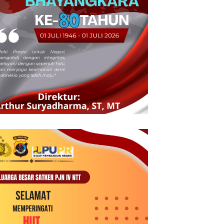
Megi Sigasare: Srikandi
OMK HTSPM Moni Sukes gelar
Tangguh dan Anak Ideologis Yos
Turnamen Bola Voli HTSPM Cup II
Sigasare di DPRD Ende