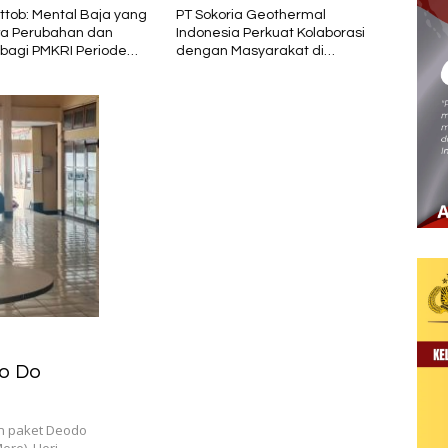
Sokoria Geothermal
Jokowi Dinilai Tinggalkan Jejak
onesia Perkuat Kolaborasi
Pembangunan yang Kuat di
gan Masyarakat di
Nusa Tenggara Timur
ester 1 2026
eo Do
n paket Deodo