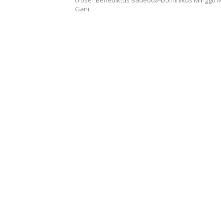
(Yosef Benediktus Badeoda-Dominikus Minggu Me
Gani…