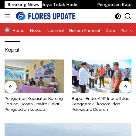
Langsung
 Karena Wakilnya Tidak Hadir
Breaking News
Penguatan Kapasitas Ka
ke
konten
Home
News
Nasional
Hukum Kriminal
Opini
Politik
Kapal
Penguatan Kapasitas Karang
Bupati Ende: KMP Inerie II Jadi
Taruna, Dosen Unwira Gelar
Penggerak Ekonomi dan
Pengabdian kepada
Pariwisata Daerah
Masyarakat di Desa
Mbotulaka