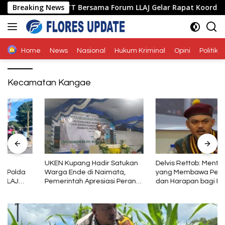
Langsung
s Ende Polda NTT Bersama Forum LLAJ Gelar Rapat Koordinasi Te
Breaking News
ke
konten
Home
News
Nasional
Hukum Kriminal
Opini
Politik
Kecamatan Kangae
UKEN Kupang Hadir Satukan
Delvis Rettob: Mental Baja
Warga Ende di Naimata,
yang Membawa Perubahan
Pemerintah Apresiasi Peran
dan Harapan bagi PMKRI
Organisasi Kemasyarakatan
Periode 2026–2028