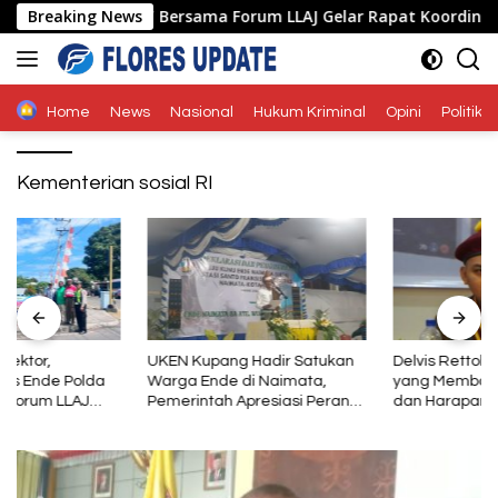
Langsung
 Ende Polda NTT Bersama Forum LLAJ Gelar Rapat Koordinasi Tek
Breaking News
ke
konten
Home
News
Nasional
Hukum Kriminal
Opini
Politik
Kementerian sosial RI
UKEN Kupang Hadir Satukan
Delvis Rettob: Mental Baja
Warga Ende di Naimata,
yang Membawa Perubahan
Pemerintah Apresiasi Peran
dan Harapan bagi PMKRI
Organisasi Kemasyarakatan
Periode 2026–2028