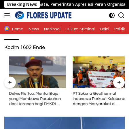
Langsung
Ende di Naimata, Pemerintah Apresiasi Peran Organisasi Kem
Breaking News
ke
konten
Home
News
Nasional
Hukum Kriminal
Opini
Politik
Kodim 1602 Ende
Delvis Rettob: Mental Baja
PT Sokoria Geothermal
yang Membawa Perubahan
Indonesia Perkuat Kolaborasi
dan Harapan bagi PMKRI
dengan Masyarakat di
Periode 2026–2028
Semester 1 2026