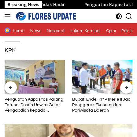
Langsung
a Wakilnya Tidak Hadir
Breaking News
Penguatan Kapasitas Karang T
ke
konten
Home
News
Nasional
Hukum Kriminal
Opini
Politik
KPK
Penguatan Kapasitas Karang
Bupati Ende: KMP Inerie II Jadi
Taruna, Dosen Unwira Gelar
Penggerak Ekonomi dan
Pengabdian kepada
Pariwisata Daerah
Masyarakat di Desa
Mbotulaka