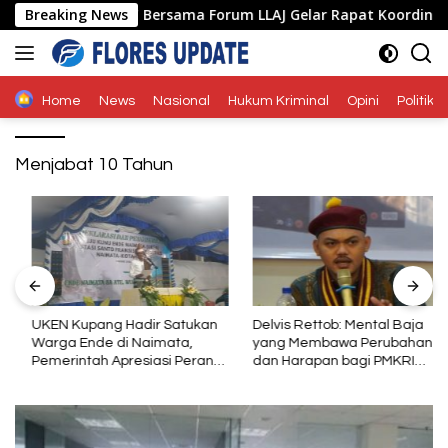
Langsung
 Ende Polda NTT Bersama Forum LLAJ Gelar Rapat Koordinasi Te
Breaking News
ke
konten
Home
News
Nasional
Hukum Kriminal
Opini
Politik
Menjabat 10 Tahun
UKEN Kupang Hadir Satukan
Delvis Rettob: Mental Baja
Warga Ende di Naimata,
yang Membawa Perubahan
Pemerintah Apresiasi Peran
dan Harapan bagi PMKRI
Organisasi Kemasyarakatan
Periode 2026–2028