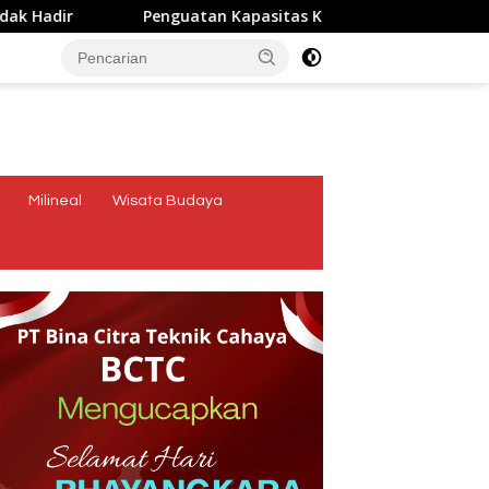
r
Penguatan Kapasitas Karang Taruna, Dosen Unwira G
tutup
Milineal
Wisata Budaya