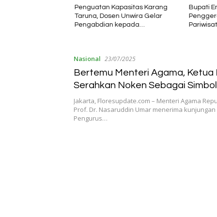
ai Rakyat Harus
Penguatan Kapasitas Karang
Bupati En
n Lain Karena
Taruna, Dosen Unwira Gelar
Pengger
ak Hadir
Pengabdian kepada
Pariwisa
Masyarakat di Desa Mbotulaka
Nasional
23/07/2025
Bertemu Menteri Agama, Ketua
Serahkan Noken Sebagai Simbol
Penghargaan.
Jakarta, Floresupdate.com – Menteri Agama Repu
Prof. Dr. Nasaruddin Umar menerima kunjungan
Pengurus…