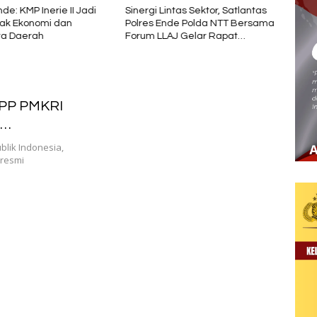
de: KMP Inerie II Jadi
Sinergi Lintas Sektor, Satlantas
UKEN
ak Ekonomi dan
Polres Ende Polda NTT Bersama
Warga
ta Daerah
Forum LLAJ Gelar Rapat
Pemer
Koordinasi Tekan Angka
Orga
Kecelakaan
 PP PMKRI
blik Indonesia,
 resmi