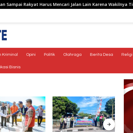
i Rakyat Harus Mencari Jalan Lain Karena Wakilnya Tidak Hadi
 Kriminal
Opini
Politik
Olahraga
Berita Desa
Religi
kasi Bisnis