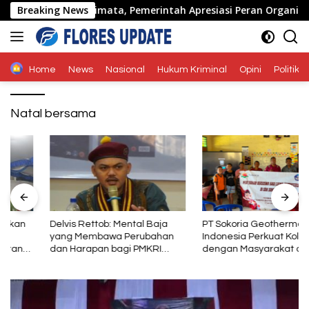
Langsung
a Ende di Naimata, Pemerintah Apresiasi Peran Organisasi K
Breaking News
ke
konten
Home
News
Nasional
Hukum Kriminal
Opini
Politik
Natal bersama
Delvis Rettob: Mental Baja
PT Sokoria Geothermal
yang Membawa Perubahan
Indonesia Perkuat Kolaborasi
dan Harapan bagi PMKRI
dengan Masyarakat di
Periode 2026–2028
Semester 1 2026