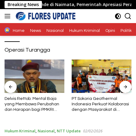
Langsung
tukan Warga Ende di Naimata, Pemerintah Apresiasi Peran Org
Breaking News
ke
konten
Home
News
Nasional
Hukum Kriminal
Opini
Politik
Operasi Turangga
Delvis Rettob: Mental Baja
PT Sokoria Geothermal
yang Membawa Perubahan
Indonesia Perkuat Kolaborasi
dan Harapan bagi PMKRI
dengan Masyarakat di
Periode 2026–2028
Semester 1 2026
Hukum Kriminal
,
Nasional
,
NTT Update
02/02/2026