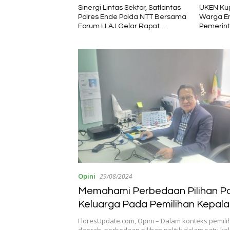
KMP Inerie II Jadi
Sinergi Lintas Sektor, Satlantas
UKEN Kup
konomi dan
Polres Ende Polda NTT Bersama
Warga En
Daerah
Forum LLAJ Gelar Rapat
Pemerint
Koordinasi Tekan Angka
Organisa
Kecelakaan
Opini
29/08/2024
Memahami Perbedaan Pilihan Pol
Keluarga Pada Pemilihan Kepal
FloresUpdate.com, Opini – Dalam konteks pemili