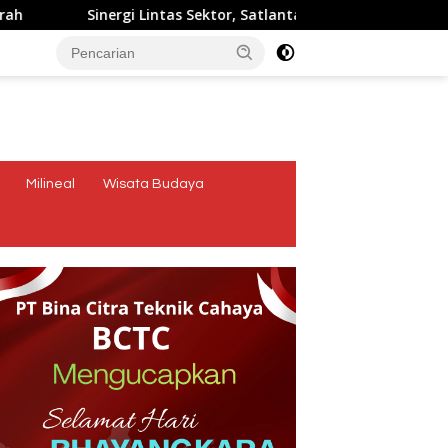
Sinergi Lintas Sektor, Satlantas Polres Ende Polda NTT Ber
tutup
Milineal
Wisata Budaya