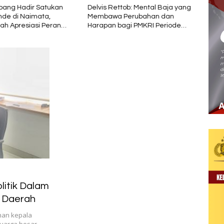
ang Hadir Satukan
Delvis Rettob: Mental Baja yang
PT So
de di Naimata,
Membawa Perubahan dan
Indon
ah Apresiasi Peran
Harapan bagi PMKRI Periode
deng
si Kemasyarakatan
2026–2028
Seme
itik Dalam
a Daerah
han kepala