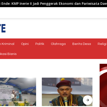
P Inerie II Jadi Penggerak Ekonomi dan Pariwisata Daerah
 Kriminal
Opini
Politik
Olahraga
Berita Desa
Religi
kasi Bisnis