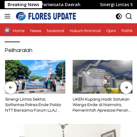
Langsung
 Ekonomi dan Pariwisata Daerah
Breaking News
Sinergi Lintas Sektor,
ke
konten
Home
News
Nasional
Hukum Kriminal
Opini
Politik
Peliharalah
Sinergi Lintas Sektor,
UKEN Kupang Hadir Satukan
Satlantas Polres Ende Polda
Warga Ende di Naimata,
NTT Bersama Forum LLAJ
Pemerintah Apresiasi Peran
Gelar Rapat Koordinasi Tekan
Organisasi Kemasyarakatan
Angka Kecelakaan