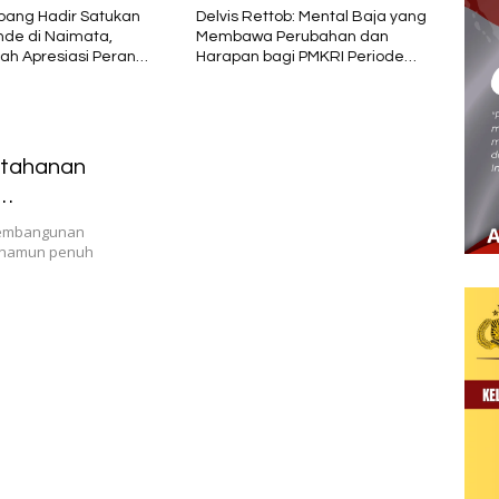
ttob: Mental Baja yang
PT Sokoria Geothermal
Jokow
 Perubahan dan
Indonesia Perkuat Kolaborasi
Pemb
bagi PMKRI Periode
dengan Masyarakat di
Nusa
28
Semester 1 2026
etahanan
 pembangunan
a namun penuh