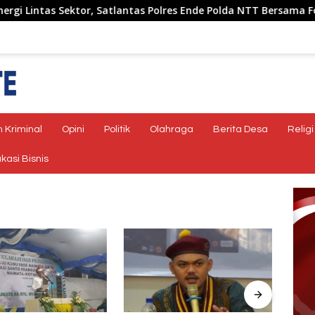
ntas Sektor, Satlantas Polres Ende Polda NTT Bersama Forum L
 Kriminal
Opini
Politik
Olahraga
Berita Desa
Religi
kasi Bisnis