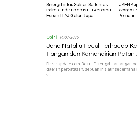
s Sektor, Satlantas
UKEN Kupang Hadir Satukan
Delvis Re
 Polda NTT Bersama
Warga Ende di Naimata,
Membawa
Gelar Rapat
Pemerintah Apresiasi Peran
Harapan 
Tekan Angka
Organisasi Kemasyarakatan
2026–20
Opini
14/07/2025
Jane Natalia Peduli terhadap K
Pangan dan Kemandirian Petani
Perbatasan.
Floresupdate.com, Belu – Di tengah tantangan
daerah perbatasan, sebuah inisiatif sederhan
visi…