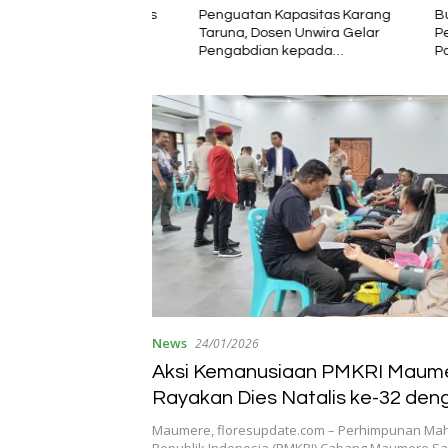
ai Rakyat Harus
Penguatan Kapasitas Karang
Bupati En
n Lain Karena
Taruna, Dosen Unwira Gelar
Pengger
ak Hadir
Pengabdian kepada
Pariwisa
Masyarakat di Desa Mbotulaka
News
24/01/2026
Aksi Kemanusiaan PMKRI Maume
Rayakan Dies Natalis ke-32 den
Darah di Polres Sikka
Maumere, floresupdate.com – Perhimpunan Mah