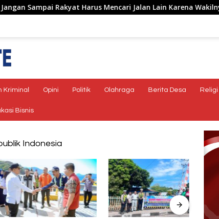
mpai Rakyat Harus Mencari Jalan Lain Karena Wakilnya Tidak 
 Kriminal
Opini
Politik
Olahraga
Berita Desa
Religi
kasi Bisnis
ublik Indonesia