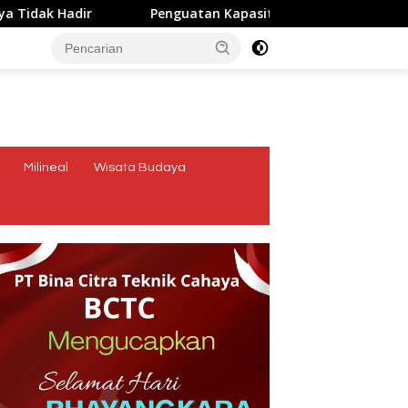
Hadir
Penguatan Kapasitas Karang Taruna, Dosen Unwi
tutup
Milineal
Wisata Budaya