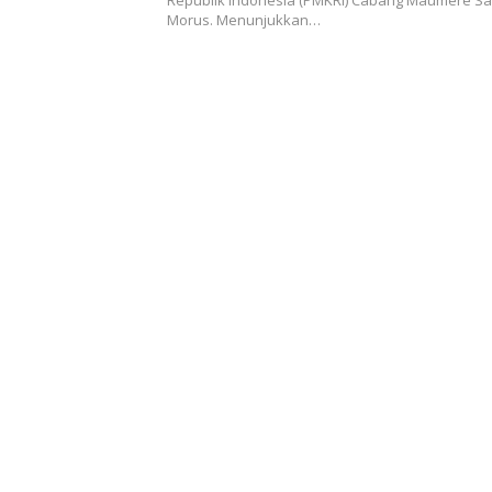
Republik Indonesia (PMKRI) Cabang Maumere S
Morus. Menunjukkan…