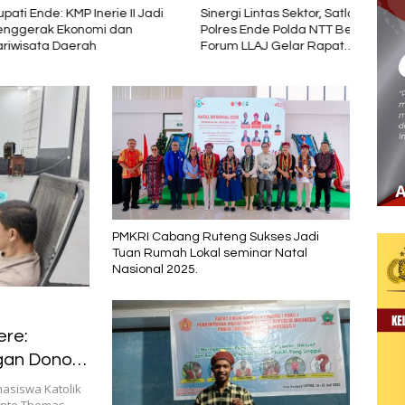
de: KMP Inerie II Jadi
Sinergi Lintas Sektor, Satlantas
UKEN
ak Ekonomi dan
Polres Ende Polda NTT Bersama
Warga
ta Daerah
Forum LLAJ Gelar Rapat
Pemer
Koordinasi Tekan Angka
Orga
Kecelakaan
PMKRI Cabang Ruteng Sukses Jadi
Tuan Rumah Lokal seminar Natal
Nasional 2025.
re:
gan Donor
asiswa Katolik