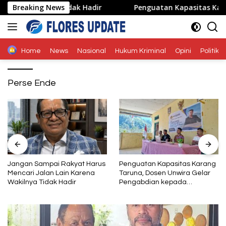
Langsung
 Wakilnya Tidak Hadir
Breaking News
Penguatan Kapasitas Karang Ta
ke
konten
Home
News
Nasional
Hukum Kriminal
Opini
Politik
Perse Ende
Jangan Sampai Rakyat Harus
Penguatan Kapasitas Karang
Mencari Jalan Lain Karena
Taruna, Dosen Unwira Gelar
Wakilnya Tidak Hadir
Pengabdian kepada
Masyarakat di Desa
Mbotulaka