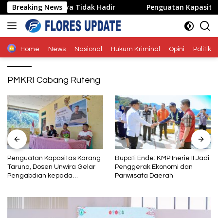
Langsung
arena Wakilnya Tidak Hadir
Breaking News
Penguatan Kapasitas Kara
ke
konten
Home
News
Nasional
Hukum Kriminal
Opini
Politik
PMKRI Cabang Ruteng
Penguatan Kapasitas Karang
Bupati Ende: KMP Inerie II Jadi
Taruna, Dosen Unwira Gelar
Penggerak Ekonomi dan
Pengabdian kepada
Pariwisata Daerah
Masyarakat di Desa
Mbotulaka