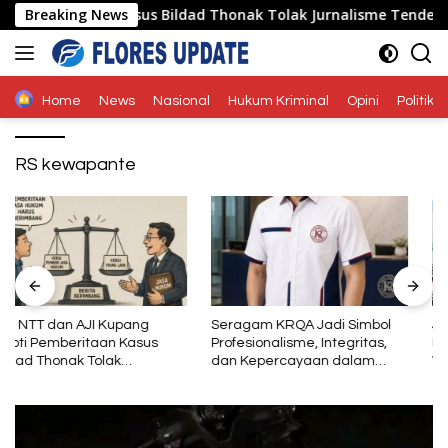
Langsung
emberitaan Kasus Bildad Thonak Tolak Jurnalisme Tendensius 
Breaking News
ke
konten
Home
News
Nasional
Hukum Kriminal
Opini
Politik
RS kewapante
Seragam KRQA Jadi Simbol
Jangan Sampai Rakyat Harus
Profesionalisme, Integritas,
Mencari Jalan Lain Karena
dan Kepercayaan dalam
Wakilnya Tidak Hadir
Layanan Sertifikasi