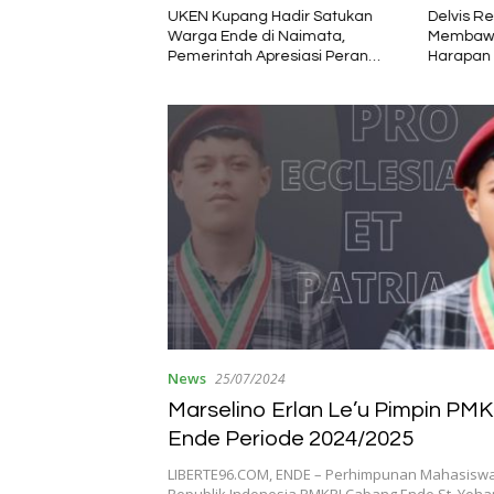
s Sektor, Satlantas
UKEN Kupang Hadir Satukan
Delvis Re
 Polda NTT Bersama
Warga Ende di Naimata,
Membawa
Gelar Rapat
Pemerintah Apresiasi Peran
Harapan 
Tekan Angka
Organisasi Kemasyarakatan
2026–20
News
25/07/2024
Marselino Erlan Le’u Pimpin PM
Ende Periode 2024/2025
LIBERTE96.COM, ENDE – Perhimpunan Mahasiswa 