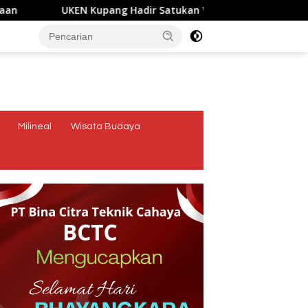
UKEN Kupang Hadir Satukan Warga Ende di Naimata, Pemeri
tutup
Milineal
Wisata Budaya