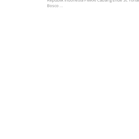
Republik Indonesia PMKRI Cabang Ende St. Yoh
Bosco …