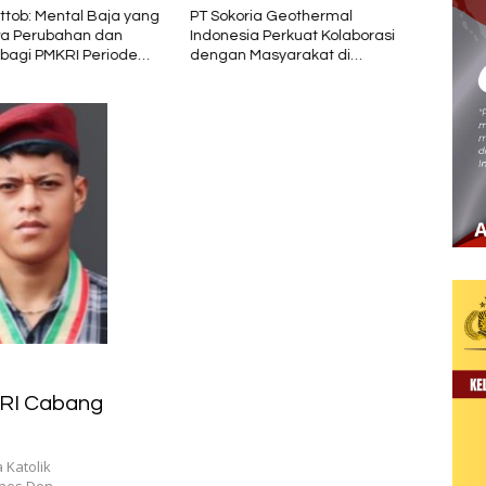
ttob: Mental Baja yang
PT Sokoria Geothermal
Jokow
 Perubahan dan
Indonesia Perkuat Kolaborasi
Pemb
bagi PMKRI Periode
dengan Masyarakat di
Nusa
28
Semester 1 2026
KRI Cabang
Katolik