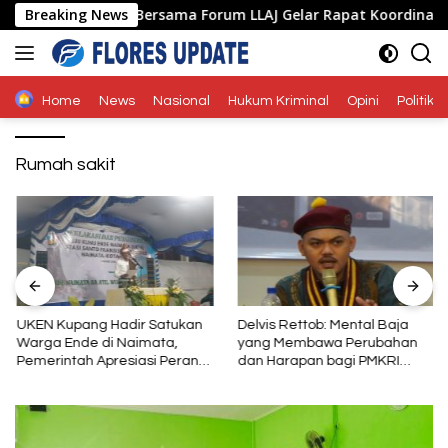
Langsung
nde Polda NTT Bersama Forum LLAJ Gelar Rapat Koordinasi Tekan
Breaking News
ke
konten
Home
News
Nasional
Hukum Kriminal
Opini
Politik
Rumah sakit
UKEN Kupang Hadir Satukan
Delvis Rettob: Mental Baja
Warga Ende di Naimata,
yang Membawa Perubahan
Pemerintah Apresiasi Peran
dan Harapan bagi PMKRI
Organisasi Kemasyarakatan
Periode 2026–2028