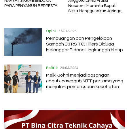
RAKYAT SIKKA BERDUKA,
Anggota DPRD Fraksi
PARA PENYAMUN BERPESTA
Nasdem, Meminta Bupati
Sikka Menggunakan Jaringan
Pusat Untuk Datangkan
Dokter Anastesi
Opini
11/01/2025
Pembuangan dan Pengelolaan
Sampah B3 RS TC. Hillers Diduga
Melanggar Pidana Lingkungan Hidup
Politik
28/08/2024
Melki-Johni menjadi pasangan
cagub-cawagub NTT pertama yang
menjalani pemeriksaan kesehatan