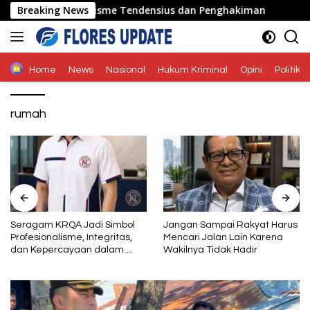
Langsung
k Tolak Jurnalisme Tendensius dan Penghakiman
Breaking News
Seraga
ke
konten
Home
News
Nasional
Hukum Kriminal
Opini
Politik
rumah
Seragam KRQA Jadi Simbol
Jangan Sampai Rakyat Harus
Profesionalisme, Integritas,
Mencari Jalan Lain Karena
dan Kepercayaan dalam
Wakilnya Tidak Hadir
Layanan Sertifikasi