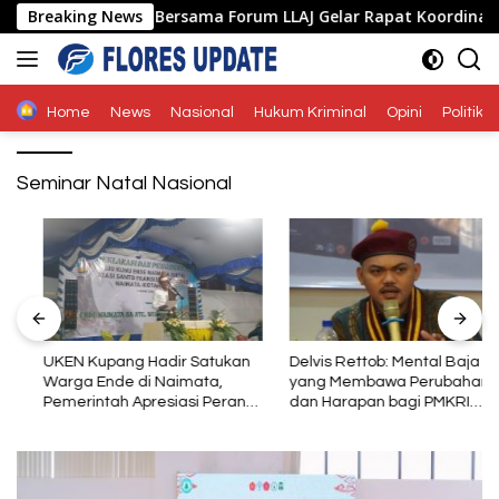
Langsung
 Ende Polda NTT Bersama Forum LLAJ Gelar Rapat Koordinasi Tek
Breaking News
ke
konten
Home
News
Nasional
Hukum Kriminal
Opini
Politik
Seminar Natal Nasional
UKEN Kupang Hadir Satukan
Delvis Rettob: Mental Baja
Warga Ende di Naimata,
yang Membawa Perubahan
Pemerintah Apresiasi Peran
dan Harapan bagi PMKRI
Organisasi Kemasyarakatan
Periode 2026–2028