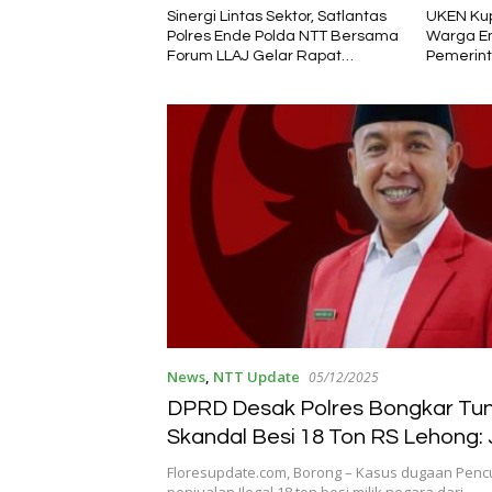
s Sektor, Satlantas
UKEN Kupang Hadir Satukan
Delvis Re
 Polda NTT Bersama
Warga Ende di Naimata,
Membawa
Gelar Rapat
Pemerintah Apresiasi Peran
Harapan 
Tekan Angka
Organisasi Kemasyarakatan
2026–20
News
,
NTT Update
05/12/2025
DPRD Desak Polres Bongkar Tu
Skandal Besi 18 Ton RS Lehong:
Ada yang Dilindungi, Termasuk 
Floresupdate.com, Borong – Kasus dugaan Penc