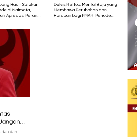
ttob: Mental Baja yang
PT Sokoria Geothermal
Jokow
 Perubahan dan
Indonesia Perkuat Kolaborasi
Pemb
bagi PMKRI Periode
dengan Masyarakat di
Nusa
28
Semester 1 2026
ntas
 Jangan
Oknum
urian dan