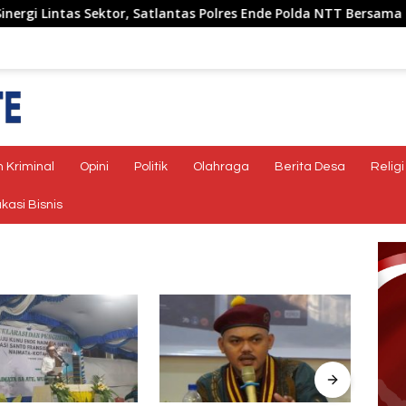
ntas Sektor, Satlantas Polres Ende Polda NTT Bersama Forum L
 Kriminal
Opini
Politik
Olahraga
Berita Desa
Religi
kasi Bisnis