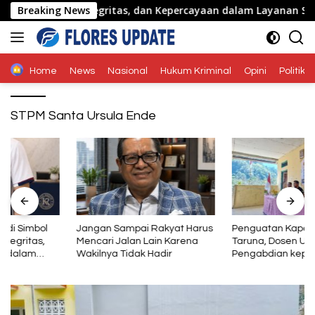
Langsung
nalisme, Integritas, dan Kepercayaan dalam Layanan Sertifikas
Breaking News
ke
konten
Home
News
Nasional
Hukum Kriminal
Opini
Politik
STPM Santa Ursula Ende
Jangan Sampai Rakyat Harus
Penguatan Kapasitas Karang
Mencari Jalan Lain Karena
Taruna, Dosen Unwira Gelar
Wakilnya Tidak Hadir
Pengabdian kepada
Masyarakat di Desa
Mbotulaka