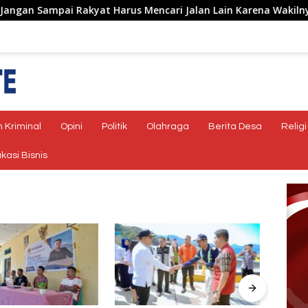
mpai Rakyat Harus Mencari Jalan Lain Karena Wakilnya Tidak 
 Kriminal
Opini
Politik
Olahraga
Berita Desa
Religi
kasi Bisnis