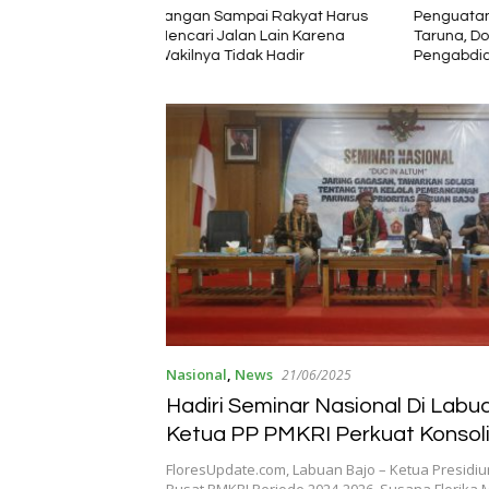
ai Rakyat Harus
Penguatan Kapasitas Karang
Bupati En
n Lain Karena
Taruna, Dosen Unwira Gelar
Pengger
ak Hadir
Pengabdian kepada
Pariwisa
Masyarakat di Desa Mbotulaka
Nasional
,
News
21/06/2025
Hadiri Seminar Nasional Di Labu
Ketua PP PMKRI Perkuat Konsoli
Ormas Katolik Menuju Indonesia
FloresUpdate.com, Labuan Bajo – Ketua Presidi