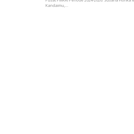
Pusat PMKRI Periode 2024-2026. Susana Florika M
Kandaimu,…