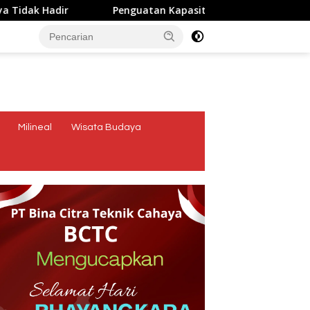
Hadir
Penguatan Kapasitas Karang Taruna, Dosen Unwi
tutup
Milineal
Wisata Budaya