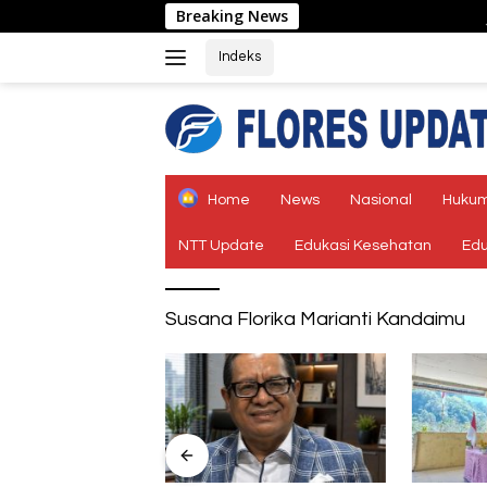
Langsung
Breaking News
Jangan Sa
ke
konten
Indeks
tutup
Home
News
Nasional
Hukum
NTT Update
Edukasi Kesehatan
Edu
Susana Florika Marianti Kandaimu