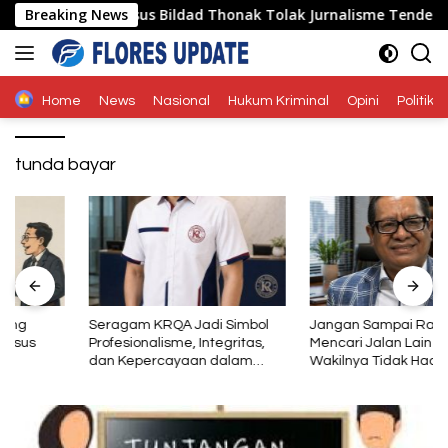
Langsung
mberitaan Kasus Bildad Thonak Tolak Jurnalisme Tendensius 
Breaking News
ke
konten
Home
News
Nasional
Hukum Kriminal
Opini
Politik
tunda bayar
Seragam KRQA Jadi Simbol
Jangan Sampai Rakyat Harus
Profesionalisme, Integritas,
Mencari Jalan Lain Karena
dan Kepercayaan dalam
Wakilnya Tidak Hadir
Layanan Sertifikasi