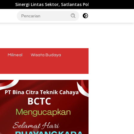
tor, Satlantas Polres Ende Polda NTT Bersama Forum LLAJ Gelar
tutup
Milineal
Wisata Budaya