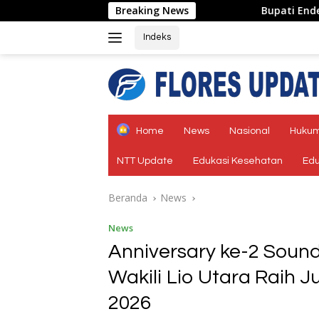
Langsung
Breaking News
Bupati Ende: KMP Inerie II Jadi Peng
ke
konten
Indeks
tutup
Home
News
Nasional
Hukum
NTT Update
Edukasi Kesehatan
Edu
Beranda
News
News
Anniversary ke-2 Soun
Wakili Lio Utara Raih Ju
2026