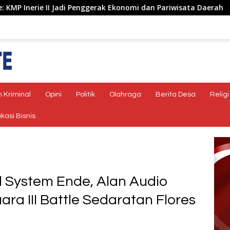
gerak Ekonomi dan Pariwisata Daerah
Sinergi Lintas Sek
 Kriminal
Opini
Politik
Olahraga
Berita Desa
Religi
kasi Bisnis
d System Ende, Alan Audio
ara III Battle Sedaratan Flores