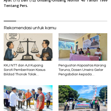
Ayat (11) Dan (12) Undang-Undang Nomor 40 Tahun 1999
Tentang Pers.
Rekomendasi untuk kamu
KKJ NTT dan AJI Kupang
Penguatan Kapasitas Karang
Soroti Pemberitaan Kasus
Taruna, Dosen Unwira Gelar
Bildad Thonak Tolak
Pengabdian kepada
Jurnalisme Tendensius dan
Masyarakat di Desa
Penghakiman
Mbotulaka