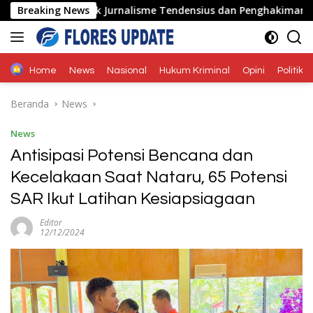
Langsung
onak Tolak Jurnalisme Tendensius dan Penghakiman
Breaking News
Ser
ke
konten
Home
News
Nasional
Hukum Kriminal
Opini
Politik
Beranda
News
News
Antisipasi Potensi Bencana dan
Kecelakaan Saat Nataru, 65 Potensi
SAR Ikut Latihan Kesiapsiagaan
Editor
12/12/2024