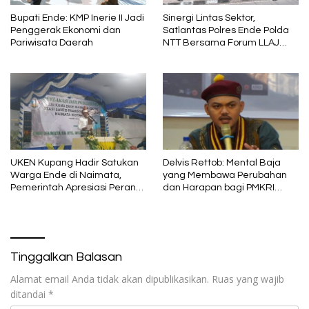
Bupati Ende: KMP Inerie II Jadi
Sinergi Lintas Sektor,
Penggerak Ekonomi dan
Satlantas Polres Ende Polda
Pariwisata Daerah
NTT Bersama Forum LLAJ
Gelar Rapat Koordinasi Tekan
Angka Kecelakaan
UKEN Kupang Hadir Satukan
Delvis Rettob: Mental Baja
Warga Ende di Naimata,
yang Membawa Perubahan
Pemerintah Apresiasi Peran
dan Harapan bagi PMKRI
Organisasi Kemasyarakatan
Periode 2026–2028
Tinggalkan Balasan
Alamat email Anda tidak akan dipublikasikan.
Ruas yang wajib
ditandai
*