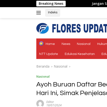
Langsung
Breaking News
Jangan Sampai Rakyat Haru
ke
konten
Indeks
tutup
Home
News
Nasional
Hukum
NTT Update
Edukasi Kesehatan
Edu
Beranda
Nasional
Nasional
Ayoh Buruan Daftar Be
Hari Ini, Simak Penjela
Editor
18/07/2024