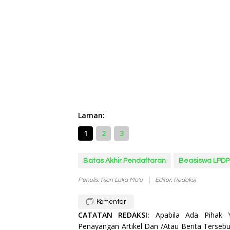
Laman:
1
2
3
Batas Akhir Pendaftaran
Beasiswa LPDP
Penulis: Rian Laka Ma'u
Editor: Redaksi
Komentar
CATATAN REDAKSI:
Apabila Ada Pihak
Penayangan Artikel Dan /Atau Berita Tersebu