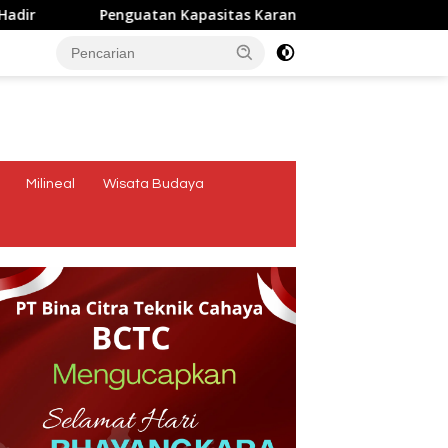
guatan Kapasitas Karang Taruna, Dosen Unwira Gelar Pengabd
tutup
Milineal
Wisata Budaya