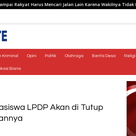
s Mencari Jalan Lain Karena Wakilnya Tidak Hadir
Pen
 Kriminal
Opini
Politik
Olahraga
Berita Desa
Religi
kasi Bisnis
asiswa LPDP Akan di Tutup
sannya