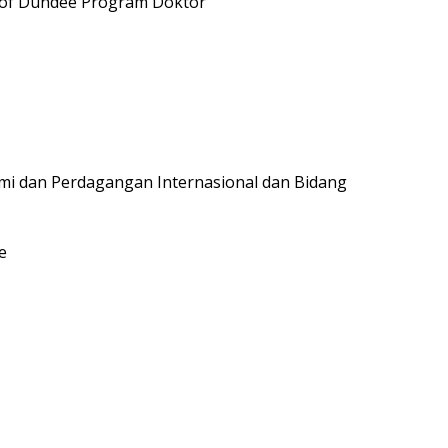
y of Dundee Program Doktor
mi dan Perdagangan Internasional dan Bidang
e