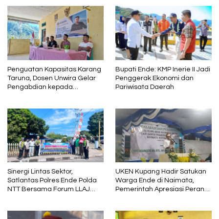
Penguatan Kapasitas Karang
Bupati Ende: KMP Inerie II Jadi
Taruna, Dosen Unwira Gelar
Penggerak Ekonomi dan
Pengabdian kepada
Pariwisata Daerah
Masyarakat di Desa
Mbotulaka
Sinergi Lintas Sektor,
UKEN Kupang Hadir Satukan
Satlantas Polres Ende Polda
Warga Ende di Naimata,
NTT Bersama Forum LLAJ
Pemerintah Apresiasi Peran
Gelar Rapat Koordinasi Tekan
Organisasi Kemasyarakatan
Angka Kecelakaan