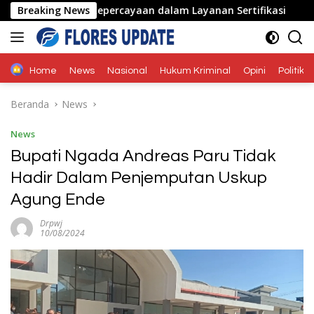
Langsung
tas, dan Kepercayaan dalam Layanan Sertifikasi
Breaking News
Jangan
ke
konten
Home
News
Nasional
Hukum Kriminal
Opini
Politik
Beranda
News
News
Bupati Ngada Andreas Paru Tidak
Hadir Dalam Penjemputan Uskup
Agung Ende
Drpwj
10/08/2024