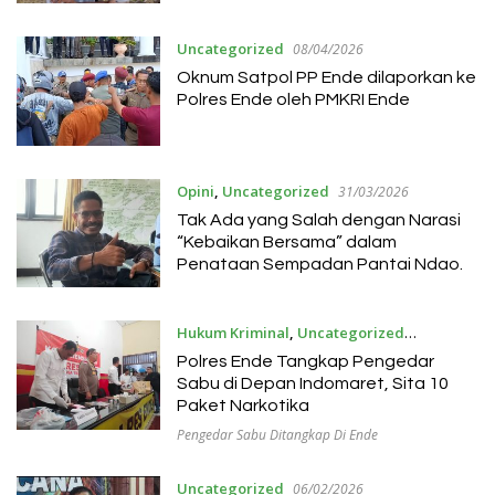
Uncategorized
08/04/2026
Oknum Satpol PP Ende dilaporkan ke
Polres Ende oleh PMKRI Ende
Opini
,
Uncategorized
31/03/2026
Tak Ada yang Salah dengan Narasi
“Kebaikan Bersama” dalam
Penataan Sempadan Pantai Ndao.
Hukum Kriminal
,
Uncategorized
09/03/2026
Polres Ende Tangkap Pengedar
Sabu di Depan Indomaret, Sita 10
Paket Narkotika
Pengedar Sabu Ditangkap Di Ende
Uncategorized
06/02/2026