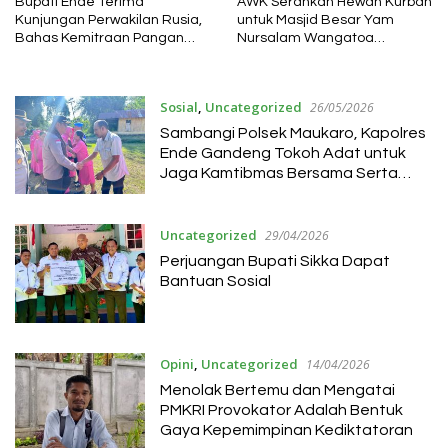
Bupati Ende Terima
AWK Serahkan Hewan Kurban
Kunjungan Perwakilan Rusia,
untuk Masjid Besar Yam
Bahas Kemitraan Pangan
Nursalam Wangatoa
dan Kesehatan
Lembata
Sosial
,
Uncategorized
26/05/2026
Sambangi Polsek Maukaro, Kapolres
Ende Gandeng Tokoh Adat untuk
Jaga Kamtibmas Bersama Serta
Berikan Bansos untuk Warga
Uncategorized
29/04/2026
Perjuangan Bupati Sikka Dapat
Bantuan Sosial
Opini
,
Uncategorized
14/04/2026
Menolak Bertemu dan Mengatai
PMKRI Provokator Adalah Bentuk
Gaya Kepemimpinan Kediktatoran