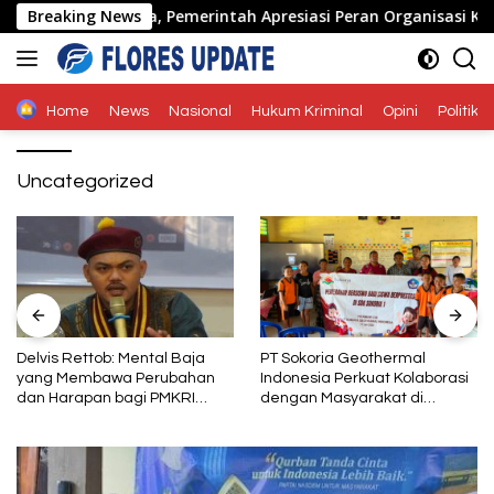
Langsung
di Naimata, Pemerintah Apresiasi Peran Organisasi Kemasyar
Breaking News
ke
konten
Home
News
Nasional
Hukum Kriminal
Opini
Politik
Uncategorized
Delvis Rettob: Mental Baja
PT Sokoria Geothermal
yang Membawa Perubahan
Indonesia Perkuat Kolaborasi
dan Harapan bagi PMKRI
dengan Masyarakat di
Periode 2026–2028
Semester 1 2026