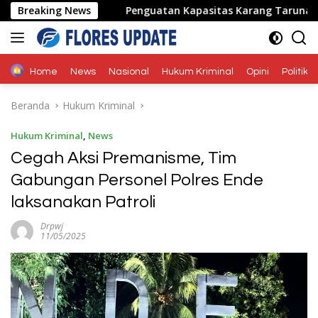
Langsung
adir
Breaking News
Penguatan Kapasitas Karang Taruna, Dosen Unwir
ke
konten
Home
News
Nasional
Hukum Kriminal
Opini
Politik
Beranda
Hukum Kriminal
Hukum Kriminal
,
News
Cegah Aksi Premanisme, Tim
Gabungan Personel Polres Ende
laksanakan Patroli
Drpwj
11/05/2025