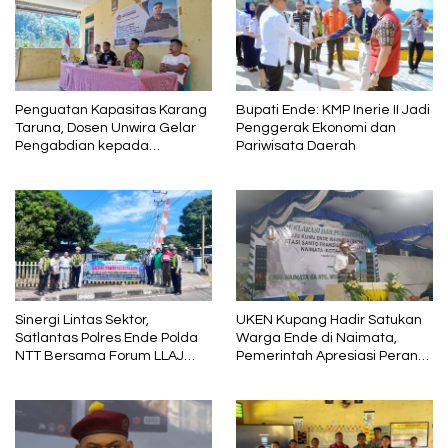
Penguatan Kapasitas Karang
Bupati Ende: KMP Inerie II Jadi
Taruna, Dosen Unwira Gelar
Penggerak Ekonomi dan
Pengabdian kepada
Pariwisata Daerah
Masyarakat di Desa
Mbotulaka
Sinergi Lintas Sektor,
UKEN Kupang Hadir Satukan
Satlantas Polres Ende Polda
Warga Ende di Naimata,
NTT Bersama Forum LLAJ
Pemerintah Apresiasi Peran
Gelar Rapat Koordinasi Tekan
Organisasi Kemasyarakatan
Angka Kecelakaan