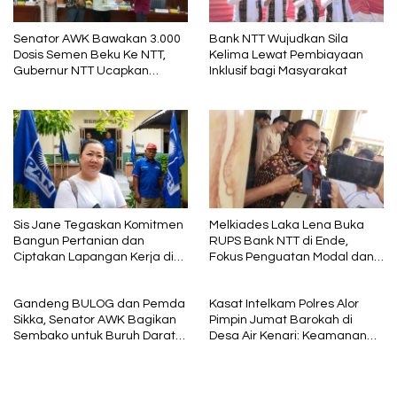
Senator AWK Bawakan 3.000
Bank NTT Wujudkan Sila
Dosis Semen Beku Ke NTT,
Kelima Lewat Pembiayaan
Gubernur NTT Ucapkan
Inklusif bagi Masyarakat
Terima Kasih
Sis Jane Tegaskan Komitmen
Melkiades Laka Lena Buka
Bangun Pertanian dan
RUPS Bank NTT di Ende,
Ciptakan Lapangan Kerja di
Fokus Penguatan Modal dan
NTT, Siap Maju DPR RI 2029
Tata Kelola
Gandeng BULOG dan Pemda
Kasat Intelkam Polres Alor
Sikka, Senator AWK Bagikan
Pimpin Jumat Barokah di
Sembako untuk Buruh Darat
Desa Air Kenari: Keamanan
di Maumere
Adalah Fondasi Ibadah