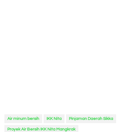
Air minum bersih
IKK Nita
Pinjaman Daerah Sikka
Proyek Air Bersih IKK Nita Mangkrak