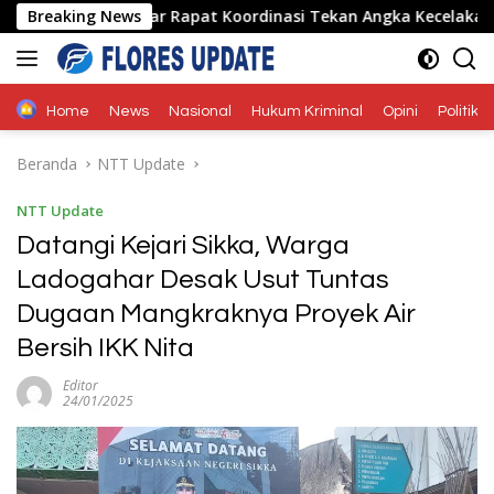
Langsung
rum LLAJ Gelar Rapat Koordinasi Tekan Angka Kecelakaan
Breaking News
ke
konten
Home
News
Nasional
Hukum Kriminal
Opini
Politik
Beranda
NTT Update
NTT Update
Datangi Kejari Sikka, Warga
Ladogahar Desak Usut Tuntas
Dugaan Mangkraknya Proyek Air
Bersih IKK Nita
Editor
24/01/2025