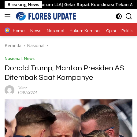
Langsung
T Bersama Forum LLAJ Gelar Rapat Koordinasi Tekan Angka Kecel
Breaking News
ke
konten
Home
News
Nasional
Hukum Kriminal
Opini
Politik
Beranda
Nasional
Nasional
,
News
Donald Trump, Mantan Presiden AS
Ditembak Saat Kompanye
Editor
14/07/2024