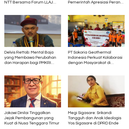
NTT Bersama Forum LLAJ
Pemerintah Apresiasi Peran
Gelar Rapat Koordinasi Tekan
Organisasi Kemasyarakatan
Angka Kecelakaan
Delvis Rettob: Mental Baja
PT Sokoria Geothermal
yang Membawa Perubahan
Indonesia Perkuat Kolaborasi
dan Harapan bagi PMKRI
dengan Masyarakat di
Periode 2026–2028
Semester 1 2026
Jokowi Dinilai Tinggalkan
Megi Sigasare: Srikandi
Jejak Pembangunan yang
Tangguh dan Anak Ideologis
Kuat di Nusa Tenggara Timur
Yos Sigasare di DPRD Ende