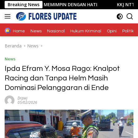
Langsung
H BELAJAR MEMIMPIN DENGAN HATI
Breaking News
KKJ NTT dan AJI Ku
ke
konten
Home
News
Nasional
Hukum Kriminal
Opini
Politik
Beranda
News
News
Ipda Efram Y. Mosa Rago: Knalpot
Racing dan Tanpa Helm Masih
Dominasi Pelanggaran di Ende
Drpwj
05/02/2026