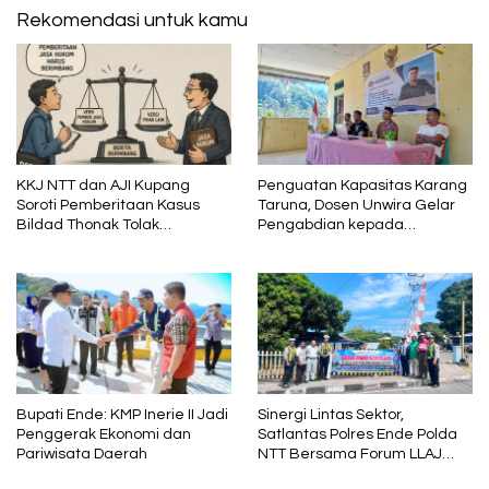
Rekomendasi untuk kamu
KKJ NTT dan AJI Kupang
Penguatan Kapasitas Karang
Soroti Pemberitaan Kasus
Taruna, Dosen Unwira Gelar
Bildad Thonak Tolak
Pengabdian kepada
Jurnalisme Tendensius dan
Masyarakat di Desa
Penghakiman
Mbotulaka
Bupati Ende: KMP Inerie II Jadi
Sinergi Lintas Sektor,
Penggerak Ekonomi dan
Satlantas Polres Ende Polda
Pariwisata Daerah
NTT Bersama Forum LLAJ
Gelar Rapat Koordinasi Tekan