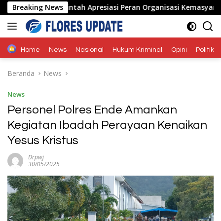
Langsung
, Pemerintah Apresiasi Peran Organisasi Kemasyarakatan
Breaking News
ke
konten
Home
News
Nasional
Hukum Kriminal
Opini
Politik
Beranda
News
News
Personel Polres Ende Amankan
Kegiatan Ibadah Perayaan Kenaikan
Yesus Kristus
Drpwj
30/05/2025