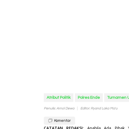
Atribut Politik
Polres Ende
Turnamen 
Penulis: Arnol Dewa
Editor: Ryand Laka Ma'u
Komentar
CATATAN REDAKSI:
Apabila Ada Pihak