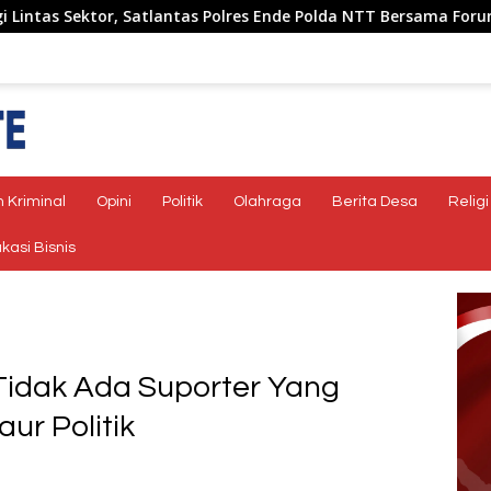
antas Polres Ende Polda NTT Bersama Forum LLAJ Gelar Rapat Ko
 Kriminal
Opini
Politik
Olahraga
Berita Desa
Religi
kasi Bisnis
Tidak Ada Suporter Yang
ur Politik