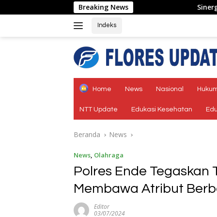
Langsung
Breaking News
Sinergi Lintas Sektor, Satl
ke
konten
Indeks
tutup
Home
News
Nasional
Hukum
NTT Update
Edukasi Kesehatan
Edu
Beranda
News
News
,
Olahraga
Polres Ende Tegaskan 
Membawa Atribut Berba
Editor
03/07/2024